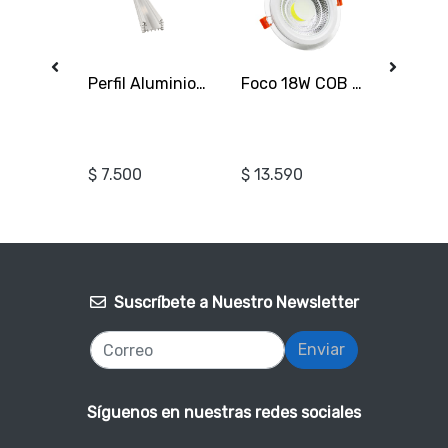
Remate -50%: Lámpara Colgante Gris Soquete E27
Perfil Aluminio Difusor Tipo U 3mt para Cinta Led
Foco 18W COB Vidrio Embutido 3000K Luz Cálida
WANT
$ 7.500
$ 13.590
$ 1.050
Suscríbete a Nuestro Newsletter
Enviar
Síguenos en nuestras redes sociales