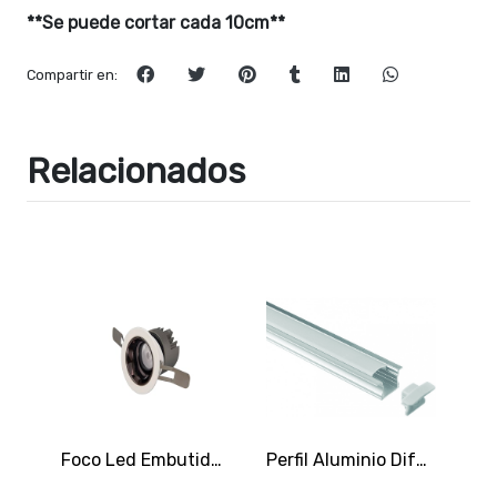
**Se puede cortar cada 10cm**
Compartir en:
Relacionados
Foco Led Embutido X733 COB 12W 3000K Cálida
Perfil Aluminio Difusor 1201 2mt Alto Embutido