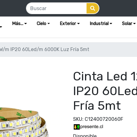
Más...
Cielo
Exterior
Industrial
Solar
7W/m IP20 60Led/m 6000K Luz Fría 5mt
Cinta Led 
IP20 60Le
Fría 5mt
SKU: C12400720060F
Disponible.