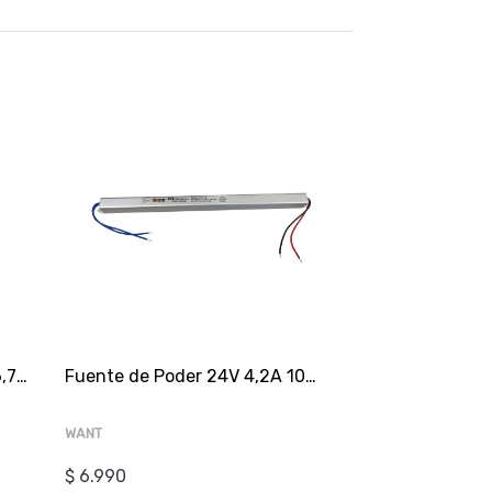
Conector Cónico P-71 8,5x6,7x15mm x100 Gris
Fuente de Poder 24V 4,2A 100W IP20 Delgada wt
WANT
$ 6.990