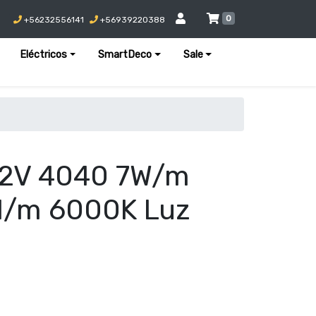
0
+56232556141
+56939220388
Eléctricos
SmartDeco
Sale
12V 4040 7W/m
d/m 6000K Luz