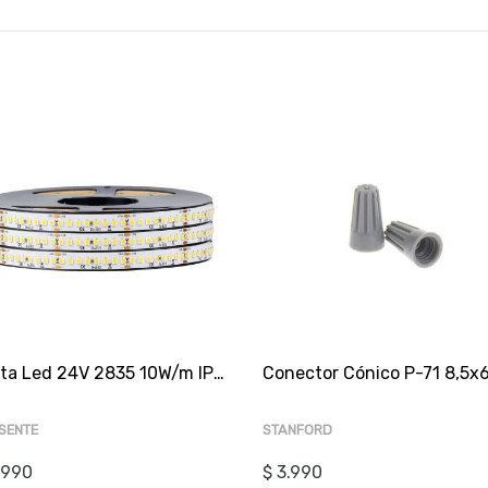
Cinta Led 24V 2835 10W/m IP20 120Led/m 6000K Luz Fría 5mt
SENTE
STANFORD
.990
$ 3.990