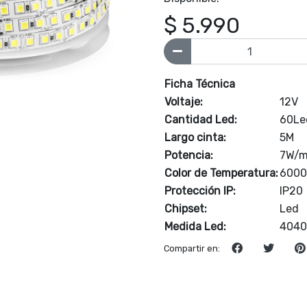
$ 5.990
Ficha Técnica
Voltaje:
12V
Cantidad Led:
60Le
Largo cinta:
5M
Potencia:
7W/
Color de Temperatura:
6000
Protección IP:
IP20
Chipset:
Led
Medida Led:
4040
Compartir en: