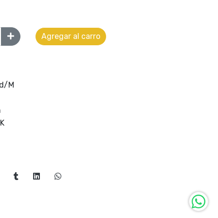
Agregar al carro
d/M
m
K