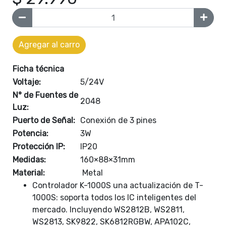
Agregar al carro
Ficha técnica
Voltaje:
5/24V
N° de Fuentes de
2048
Luz:
Puerto de Señal:
Conexión de 3 pines
Potencia:
3W
Protección IP:
IP20
Medidas:
160×88×31mm
Material:
Metal
Controlador K-1000S una actualización de T-
1000S: soporta todos los IC inteligentes del
mercado. Incluyendo WS2812B, WS2811,
WS2813, SK9822, SK6812RGBW, APA102C,