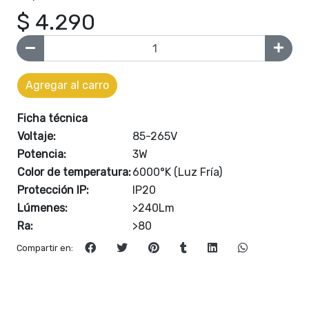
$ 4.290
Agregar al carro
Ficha técnica
Voltaje:
85-265V
Potencia:
3W
Color de temperatura:
6000°K (Luz Fría)
Protección IP:
IP20
Lúmenes:
>240Lm
Ra:
>80
Compartir en: