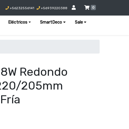
0
+56232556141
+56939220388
Eléctricos
SmartDeco
Sale
 18W Redondo
 220/205mm
Fría