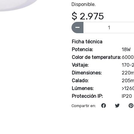
Disponible.
$ 2.975
Ficha técnica
Potencia:
18W
Color de temperatura:
6000K
Voltaje:
170-
Dimensiones:
220
Calado:
205
Lúmenes:
>126
Protección IP:
IP20
Compartir en: