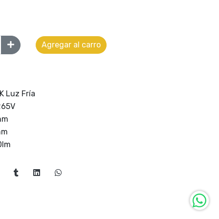
Agregar al carro
 Luz Fría
265V
mm
mm
0lm