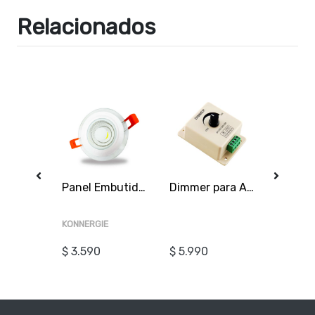
Relacionados
Ampolleta gu10 7W 38° 3000K Luz Cálida SEC
Panel Embutido Redondo Vidrio 6W 3000K 4000K 6000K
Dimmer para Ajuste de Brillo de Luz LED DC12-24V 8A
KONNERGIE
WANT
$ 3.590
$ 5.990
$ 16.50