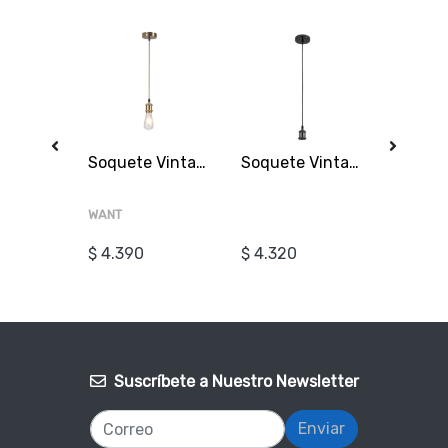
Ampolleta 4W 3000K Cálida E27 A60 wt
Soquete Vintage Dorado E27, cordón 1mt
Soquete Vintage Grafito E27 con cable 1mt
WANT
WANT
$ 4.390
$ 4.320
$ 1.090
Suscríbete a Nuestro Newsletter
Enviar