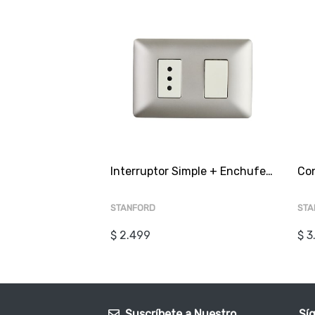
Interruptor Simple + Enchufe Champagne SEC
STANFORD
STA
$ 2.499
$ 3
Suscríbete a Nuestro
Sí