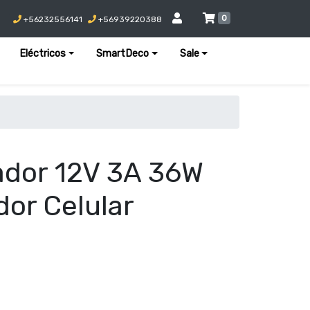
0
+56232556141
+56939220388
Eléctricos
SmartDeco
Sale
ador 12V 3A 36W
dor Celular