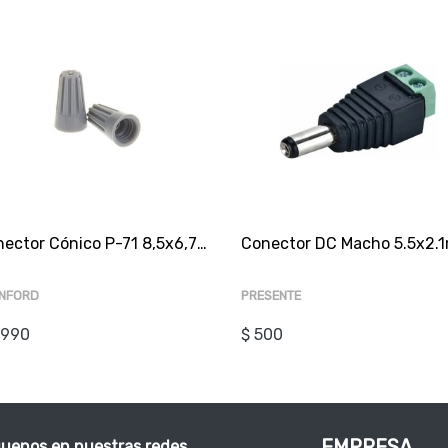
Conector Cónico P-71 8,5x6,7x15mm x100 Gris
NFORD
PRESENTE
.990
$ 500
EMPRESA
guenos en nuestras redes