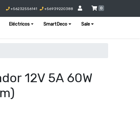
0
+56232556141
+56939220388
Eléctricos
SmartDeco
Sale
ador 12V 5A 60W
mm)