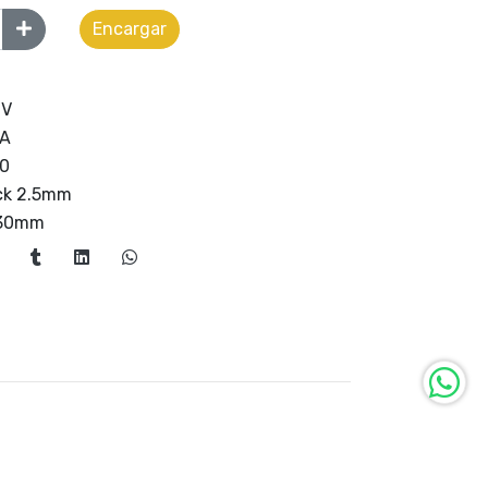
Encargar
0V
5A
0
ck 2.5mm
30mm