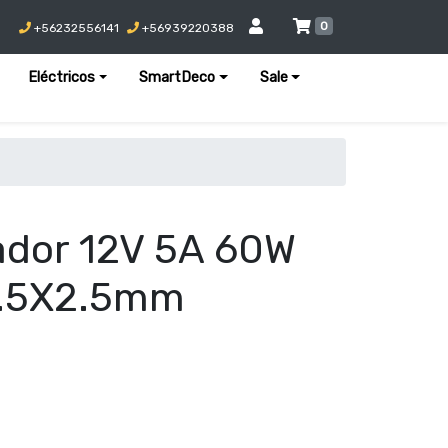
0
+56232556141
+56939220388
Eléctricos
SmartDeco
Sale
ador 12V 5A 60W
5.5X2.5mm