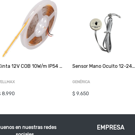
Cinta 12V COB 10W/m IP54 320Led/m 3000K Cálida 5mt
Sensor Mano Oculto 12-24V 5A tras Panel hasta 10
VELLMAX
GENÉRICA
$ 8.990
$ 9.650
EMPRESA
guenos en nuestras redes
sociales