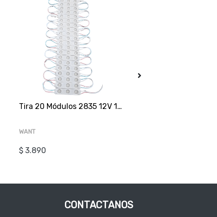
mm
Tira 20 Módulos 2835 12V 1.2W 3000K Luz Cálida
WANT
PRESENTE
$ 3.890
$ 7.500
CONTACTANOS