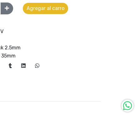
Agregar al carro
0V
ck 2.5mm
x 35mm