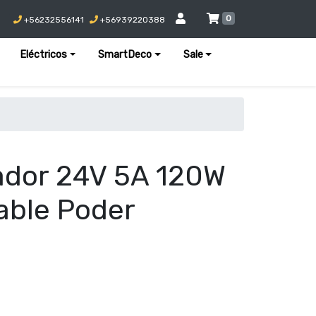
0
+56232556141
+56939220388
Eléctricos
SmartDeco
Sale
ador 24V 5A 120W
Cable Poder