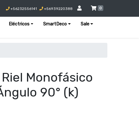
0
+56232556141
+56939220388
Eléctricos
SmartDeco
Sale
 Riel Monofásico
Ángulo 90° (k)