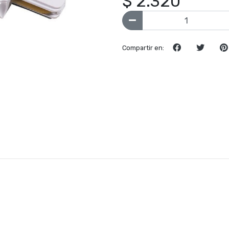
$ 2.320
Compartir en: