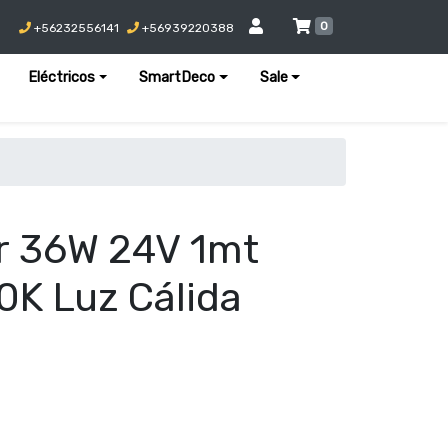
0
+56232556141
+56939220388
Eléctricos
SmartDeco
Sale
r 36W 24V 1mt
K Luz Cálida