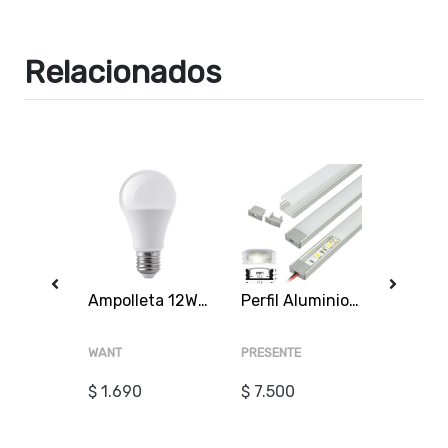
Relacionados
Fuente de Poder 24V 5A 120W IP20 rejilla wt
Ampolleta 12W 3000K Cálida E27 A60 SEC
Perfil Aluminio Difusor 1205 3mt Rectangular Plano
WANT
PRESENTE
WANT
$ 1.690
$ 7.500
$ 10.9