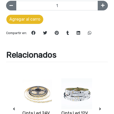
Agregar al carro
Compartir en:
Relacionados
Kit de Emergencia 3-50W Batería Litio 3,7V 2200 mAh (uso con Driver)
Cinta Led 24V 2835 10W/m IP20 120Led/m 6000K Luz Fría
Cinta Led 12V 5050 Digital ws2811 IP20 30Led/m RGB 5mt